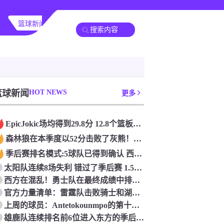
篮球新闻
篮球新闻
HOT NEWS
更多
Epic️Jokic场均得到29.8分 12.8个篮板和10.2次助攻 平均三双很容易吗？
森林狼在本季度以52分击败了灰熊！一个部分中的21个中有18个！骑着摇头丸的战士第六 湖船不舒服
季后赛排名模式:5球队已得到确认 西方有一支悲惨的3-8队
太阳队连续8场失利 错过了季后赛 1.5亿巨人完全失败了
西方在混乱！勇士队在最终成绩中排名第七 湖人队晋级季后赛 火箭向快船送了礼物
官方力量清单：雷霆队击败骑士和湖人队排名第五
上周的球员：Antetokounmpo的第十个职业
雄鹿队连续排名前6位进入东方的季后赛 而老鹰队连续第四年在季后赛中踢球