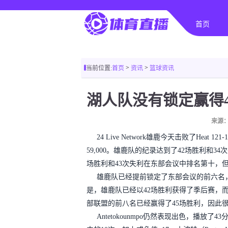
首页
>
>
当前位置:
首页
资讯
篮球资讯
来源：
24 Live Network雄鹿今天击败了Hea
59,000。雄鹿队的纪录达到了42场胜利和
场胜利和43次失利在东部会议中排名第十，但
雄鹿队已经提前锁定了东部会议的前六名，并
是，雄鹿队已经以42场胜利获得了季后赛，而唯
部联盟的前八名已经赢得了45场胜利，因此
Antetokounmpo仍然表现出色，播放了