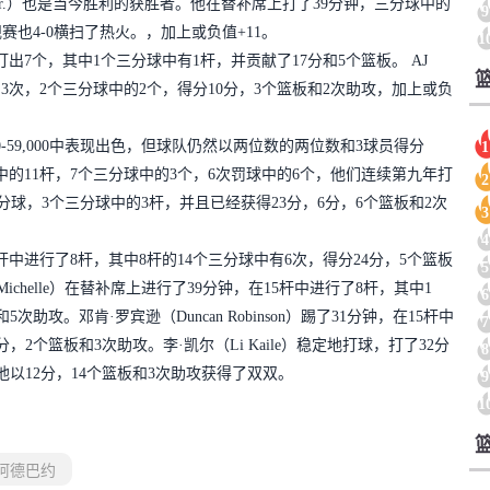
er Jr.）也是当今胜利的获胜者。他在替补席上打了39分钟，三分球中的
9
赛也4-0横扫了热火。
，加上或负值+11。
1
出7个，其中1个三分球中有1杆，并贡献了17分和5个篮板。 AJ
行了3次，2个三分球中的2个，得分10分，3个篮板和2次助攻，加上或负
-59,000中表现出色，但球队仍然以两位数的两位数和3球员得分
1
25球中的11杆，7个三分球中的3个，6次罚球中的6个，
他们连续第九年打
2
个三分球，3个三分球中的3杆，并且已经获得23分，6分，6个篮板和2次
3
4
杆中进行了8杆，其中8杆的14个三分球中有6次，得分24分，5个篮板
5
chelle）在替补席上进行了39分钟，在15杆中进行了8杆，其中1
6
助攻。邓肯·罗宾逊（Duncan Robinson）踢了31分钟，在15杆中
7
，2个篮板和3次助攻。李·凯尔（Li Kaile）稳定地打球，打了32分
8
他以12分，14个篮板和3次助攻获得了双双。
9
1
阿德巴约